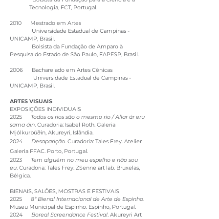
Tecnologia, FCT, Portugal.
2010 Mestrado em Artes
Universidade Estadual de Campinas -
UNICAMP, Brasil.
Bolsista da Fundação de Amparo à
Pesquisa do Estado de São Paulo, FAPESP, Brasil.
2006 Bacharelado em Artes Cênicas
Universidade Estadual de Campinas -
UNICAMP, Brasil.
ARTES VISUAIS
EXPOSIÇÕES INDIVIDUAIS
2025
Todos os rios são o mesmo rio / Allar ár eru
sama áin
. Curadoria: Isabel Roth. Galeria
Mjólkurbúðin, Akureyri, Islândia.
2024
Desaparição
. Curadoria: Tales Frey. Atelier
Galeria FFAC. Porto, Portugal.
2023
Tem alguém no meu espelho e não sou
eu
. Curadoria: Tales Frey. ZSenne art lab. Bruxelas,
Bélgica.
BIENAIS, SALÕES, MOSTRAS E FESTIVAIS
2025
8ª Bienal Internacional de Arte de Espinho
.
Museu Municipal de Espinho. Espinho, Portugal.
2024
Boreal Screendance Festival
. Akureyri Art