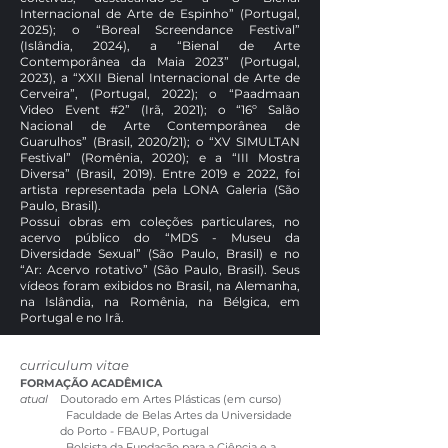
Internacional de Arte de Espinho” (Portugal,
2025); o “Boreal Screendance Festival”
(Islândia, 2024), a “Bienal de Arte
Contemporânea da Maia 2023” (Portugal,
2023), a “XXII Bienal Internacional de Arte de
Cerveira”, (Portugal, 2022); o “Paadmaan
Video Event #2” (Irã, 2021); o “16º Salão
Nacional de Arte Contemporânea de
Guarulhos” (Brasil, 2020/21); o “XV SIMULTAN
Festival” (Romênia, 2020); e a “III Mostra
Diversa” (Brasil, 2019). Entre 2019 e 2022, foi
artista representada pela LONA Galeria (São
Paulo, Brasil).
Possui obras em coleções particulares, no
acervo público do “MDS - Museu da
Diversidade Sexual” (São Paulo, Brasil) e no
“Ar: Acervo rotativo” (São Paulo, Brasil). Seus
vídeos foram exibidos no Brasil, na Alemanha,
na Islândia, na Romênia, na Bélgica, em
Portugal e no Irã.
curriculum vitae
FORMAÇÃO ACADÊMICA
atual
Doutorado em Artes Plásticas (em curso)
Faculdade de Belas Artes da Universidade
do Porto - FBAUP, Portugal
Bolsista da Fundação para a Ciência e a