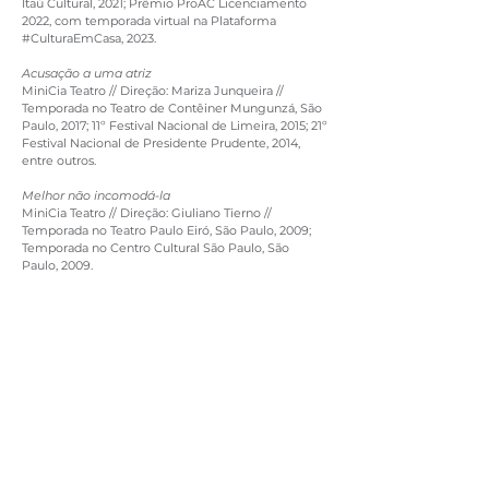
Itaú Cultural, 2021; Prêmio ProAC Licenciamento
2022, com temporada virtual na Plataforma
#CulturaEmCasa, 2023.
Acusação a uma atriz
MiniCia Teatro // Direção: Mariza Junqueira //
Temporada no Teatro de Contêiner Mungunzá, São
Paulo, 2017; 11º Festival Nacional de Limeira, 2015; 21º
Festival Nacional de Presidente Prudente, 2014,
entre outros.
Melhor não incomodá-la
MiniCia Teatro // Direção: Giuliano Tierno //
Temporada no Teatro Paulo Eiró, São Paulo, 2009;
Temporada no Centro Cultural São Paulo, São
Paulo, 2009.
O barulho indiscreto da chuva
Cia. Corpos Nômades // Direção: João Andreazzi.
Prêmio Funarte Klauss Vianna 2007; Temporada no
espaço O Lugar, São Paulo, 2008.
Vai e Vem
Cia. Ápnéia de Teatro // Direção: Moacir Ferraz. //
Espaço Cênico Débora Duboc, Ribeirão Preto, 2007;
7º Festival de Cenas Curtas – Galpão Cine Horto,
Belo Horizonte, MG, 2007.