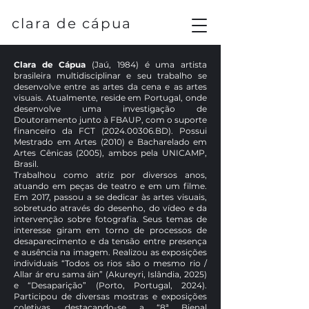
clara de cápua
Clara de Cápua
(Jaú, 1984) é uma artista
brasileira multidisciplinar e seu trabalho se
desenvolve entre as artes da cena e as artes
visuais. Atualmente, reside em Portugal, onde
desenvolve uma investigação de
Doutoramento junto à FBAUP, com o suporte
financeiro da FCT
(2024.00306
.BD). Possui
Mestrado em Artes (2010) e Bacharelado em
Artes Cênicas (2005), ambos pela UNICAMP,
Brasil.
Trabalhou como atriz por diversos anos,
atuando em peças de teatro e em um filme.
Em 2017, passou a se dedicar às artes visuais,
sobretudo através do desenho, do vídeo e da
intervenção sobre fotografia. Seus temas de
interesse giram em torno de processos de
desaparecimento e da tensão entre presença
e ausência na imagem. Realizou as exposições
individuais “Todos os rios são o mesmo rio /
Allar ár eru sama áin” (Akureyri, Islândia, 2025)
e “Desaparição” (Porto, Portugal, 2024).
Participou de diversas mostras e exposições
coletivas, destacando-se a “8ª Bienal