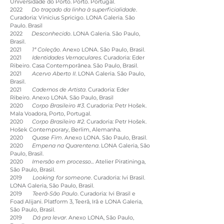
Universidade do Porto. Porto. Portugal.
2022
Do traçado da linha à superficialidade
.
Curadoria: Vinicius Spricigo. LONA Galeria. São
Paulo. Brasil
2022
Desconhecido
. LONA Galeria. São Paulo,
Brasil.
2021
1ª Coleção
. Anexo LONA. São Paulo, Brasil.
2021
Identidades Vernaculares
. Curadoria: Eder
Ribeiro. Casa Contemporânea. São Paulo, Brasil.
2021
Acervo Aberto II
. LONA Galeria. São Paulo,
Brasil.
2021
Cadernos de Artista
. Curadoria: Eder
Ribeiro. Anexo LONA. São Paulo, Brasil
2020
Corpo Brasileiro #3
. Curadoria: Petr Hošek.
Mala Voadora, Porto, Portugal.
2020
Corpo Brasileiro #2
. Curadoria: Petr Hošek.
Hošek Contemporary, Berlim, Alemanha.
2020
Quase Fim
. Anexo LONA. São Paulo, Brasil.
2020
Empena na Quarentena
. LONA Galeria, São
Paulo, Brasil.
2020
Imersão em processo...
Atelier Piratininga,
São Paulo, Brasil.
2019
Looking for someone
. Curadoria: Ivi Brasil.
LONA Galeria, São Paulo, Brasil.
2019
Teerã-São Paulo
. Curadoria: Ivi Brasil e
Foad Alijani. Platform 3, Teerã, Irã e LONA Galeria,
São Paulo, Brasil.
2019
Dá pra levar
. Anexo LONA, São Paulo,