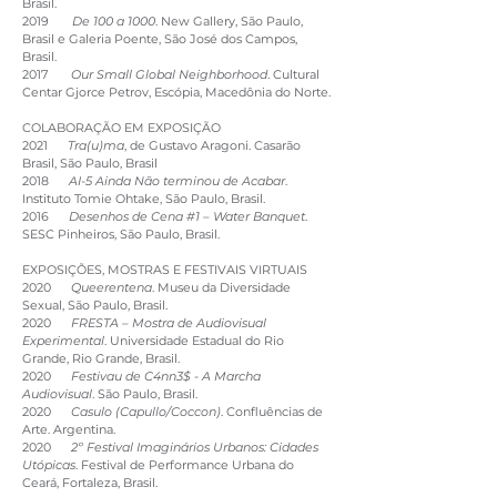
Brasil.
2019
De 100 a 1000
. New Gallery, São Paulo,
Brasil e Galeria Poente, São José dos Campos,
Brasil.
2017
Our Small Global Neighborhood
. Cultural
Centar Gjorce Petrov, Escópia, Macedônia do Norte.
COLABORAÇÃO EM EXPOSIÇÃO
2021
Tra(u)ma
, de Gustavo Aragoni. Casarão
Brasil, São Paulo, Brasil
2018
AI-5 Ainda Não terminou de Acabar
.
Instituto Tomie Ohtake, São Paulo, Brasil.
2016
Desenhos de Cena #1 – Water Banquet
.
SESC Pinheiros, São Paulo, Brasil.
EXPOSIÇÕES, MOSTRAS E FESTIVAIS VIRTUAIS
2020
Queerentena
. Museu da Diversidade
Sexual, São Paulo, Brasil.
2020
FRESTA – Mostra de Audiovisual
Experimental
. Universidade Estadual do Rio
Grande, Rio Grande, Brasil.
2020
Festivau de C4nn3$ - A Marcha
Audiovisual
. São Paulo, Brasil.
2020
Casulo (Capullo/Coccon)
. Confluências de
Arte. Argentina.
2020
2º Festival Imaginários Urbanos: Cidades
Utópicas
. Festival de Performance Urbana do
Ceará, Fortaleza, Brasil.