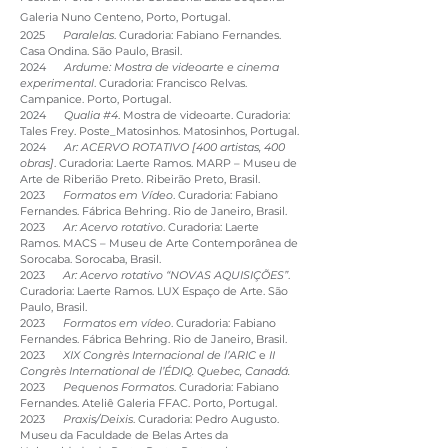
Galeria Nuno Centeno, Porto, Portugal.
2025
Paralelas
. Curadoria: Fabiano Fernandes.
Casa Ondina. São Paulo, Brasil.
2024
Ardume: Mostra de videoarte e cinema
experimental
. Curadoria: Francisco Relvas.
Campanice. Porto, Portugal.
2024
Qualia #4
. Mostra de videoarte. Curadoria:
Tales Frey. Poste_Matosinhos. Matosinhos, Portugal.
2024
Ar: ACERVO ROTATIVO [400 artistas, 400
obras]
. Curadoria: Laerte Ramos. MARP – Museu de
Arte de Riberião Preto. Ribeirão Preto, Brasil.
2023
Formatos em Vídeo
. Curadoria: Fabiano
Fernandes. Fábrica Behring. Rio de Janeiro, Brasil.
2023
Ar: Acervo rotativo
. Curadoria: Laerte
Ramos. MACS – Museu de Arte Contemporânea de
Sorocaba. Sorocaba, Brasil.
2023
Ar: Acervo rotativo “NOVAS AQUISIÇÕES”
.
Curadoria: Laerte Ramos. LUX Espaço de Arte. São
Paulo, Brasil.
2023
Formatos em vídeo
. Curadoria: Fabiano
Fernandes. Fábrica Behring. Rio de Janeiro, Brasil.
2023
XIX Congrès Internacional de l’ARIC
e
II
Congrès International de l’ÉDIQ. Quebec, Canadá.
2023
Pequenos Formatos
. Curadoria: Fabiano
Fernandes. Ateliê Galeria FFAC. Porto, Portugal.
2023
Praxis/Deixis
. Curadoria: Pedro Augusto.
Museu da Faculdade de Belas Artes da