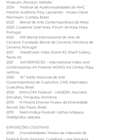
Museum, Akureyri, Islândia.
2024
Festival de Audiovisualidades do MAC
Paraná
. Auditório Pety Lazzarotto - Museu Oscar
Niemeyer, Curitiba, Brasil.
2023
Bienal de Arte Contemporânea da Maia
2023
. Curadoria: José Maia. Fórum da Maia, Maia,
Portugal.
2022
XXII Bienal Internacional de Arte de
Cerveira
. Fundação Bienal de Cerveira, Vila Nova de
Cerveira, Portugal
2021
Paadmaan Video Event #2
. Sharif Gallery,
Teerã, Irã.
2021
WATERPIECES – International Video and
Contemporary Art Festival
. NOASS Art Centre, Riga,
Letônia.
2020
16º Salão Nacional de Arte
Contemporânea de Guarulhos
. CME Adamastor,
Guarulhos, Brasil.
2020
SIMULTAN Festival – UNSEEN
. Asociatia
Simultan, Timișoara, Romênia.
2019
III Mostra Diversa
. Museu da Diversidade
Sexual, São Paulo, Brasil.
2019
Skammdegi Festival
. Listhús Artspace,
Ólafsfjörður, Islândia.
EXPOSIÇÕES COLETIVAS
2025
(in)visibilidades
. Mostra de videoarte do
Festival Porto Femme. Curadoria: Luísa Sequeira.