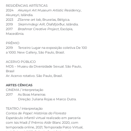
RESIDÊNCIAS ARTÍSTICAS
2024
Akureyri Art Museum Artistic Residency
,
Akureyri, Islândia.
2023
ZSenne art lab
, Bruxelas, Bélgica.
2019
Skammdegi AiR
, Ólafsfjörður, Islândia.
2017
Brashnar Creative Project
, Escópia,
Macedônia.
PRÊMIO
2019 Terceiro Lugar na exposição coletiva De 100
a 1000. New Gallery, São Paulo, Brasil.
ACERVO PÚBLICO
MDS – Museu da Diversidade Sexual. São Paulo,
Brasil
Ar: Acervo rotativo. São Paulo, Brasil.
ARTES CÊNICAS
CINEMA / Interpretação
2017 As Boas Maneiras
Direção: Juliana Rojas e Marco Dutra.
TEATRO / Interpretação
Contos de Papel: Histórias da Floresta
Espetáculo infantil virtual realizado em parceria
com Isis Madi // Prêmio Aldir Blanc 2020, com
temporada online, 2021; Temporada Palco Virtual,