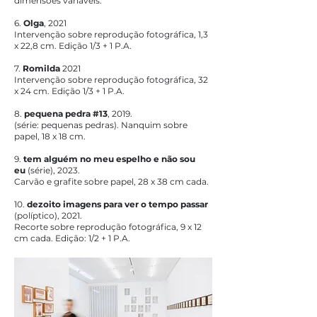
dimensões variáveis.
6.
Olga
, 2021
Intervenção sobre reprodução fotográfica, 1,3
x 22,8 cm. Edição 1/3 + 1 P.A.
7.
Romilda
2021
Intervenção sobre reprodução fotográfica, 32
x 24 cm. Edição 1/3 + 1 P.A.
8.
pequena pedra #13
, 2019.
(série: pequenas pedras). Nanquim sobre
papel, 18 x 18 cm.
9.
tem alguém no meu espelho e não sou
eu
(série), 2023.
Carvão e grafite sobre papel, 28 x 38 cm cada.
10.
dezoito imagens para ver o tempo passar
(políptico), 2021.
Recorte sobre reprodução fotográfica, 9 x 12
cm cada.​
Edição: 1/2 + 1 P.A.